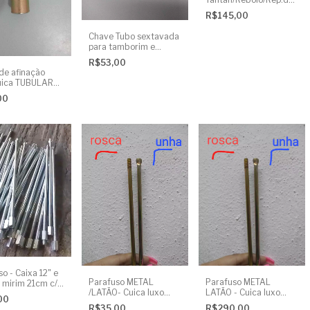
Mão (06 UND)
R$145,00
Chave Tubo sextavada
para tamborim e
pandeiros
R$53,00
de afinação
uica TUBULAR
VADA
00
o - Caixa 12" e
Parafuso METAL
Parafuso METAL
mirim 21cm c/
/LATÃO- Cuica luxo
LATÃO - Cuica luxo
- UNIDADE
00
25cm c/ porca - ponta
25cm c/ porca - ponta
R$35,00
R$290,00