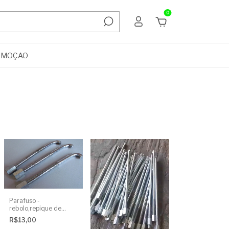
0
OMOÇAO
Parafuso -
rebolo,repique de
mão/anel - 11cm c/
R$13,00
porca - UNIDADE