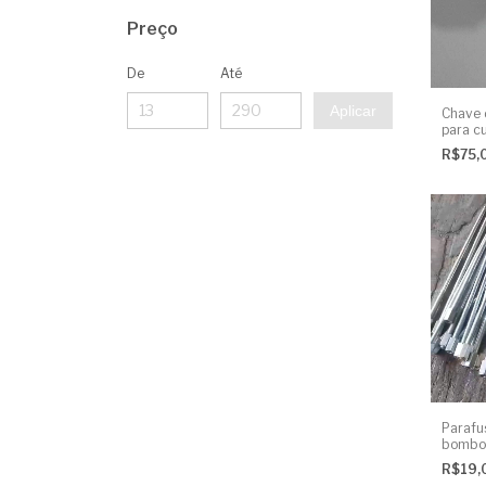
Preço
De
Até
Aplicar
Chave 
para c
SEXTA
R$75,
Parafus
bombo 
porca 
R$19,