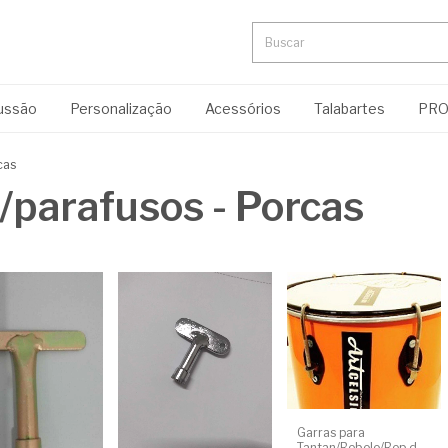
cussão
Personalização
Acessórios
Talabartes
PR
cas
/parafusos - Porcas
Garras para
Tantan/Rebolo/Rep.de