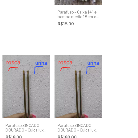
Parafuso - Caixa 14" e
bombo medio 18cm c/
porca - UNIDADE
R$15,00
Parafuso ZINCADO
Parafuso ZINCADO
DOURADO - Cuica luxo
DOURADO - Cuica luxo
25cm c/ porca - ponta
25cm c/ porca - ponta
R$18,00
R$180,00