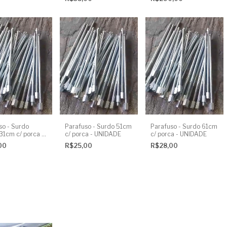
rosca - UNIDADE
rosca - 10 UNIDADEs
so - Surdo
Parafuso - Surdo 51cm
Parafuso - Surdo 61cm
31cm c/ porca -
c/ porca - UNIDADE
c/ porca - UNIDADE
DE
00
R$25,00
R$28,00