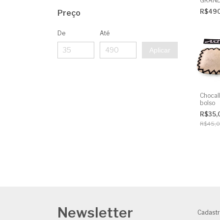
GRAND
POLID
R$49
Preço
De
Até
Aplicar
Chocal
bolso
R$35,
R$45,
Newsletter
Cadastr