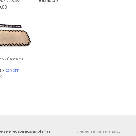
E - CHAOA
R$250,00
AÇO INOX
A
0,00
ho - Ganza de
00
-
22
%
OFF
00
e-se e receba nossas ofertas.