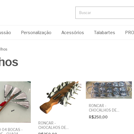
cussão
Personalização
Acessórios
Talabartes
PR
lhos
hos
RONCAR -
CHOCALHOS DE
ALUMÍNIO
R$250,00
RONCAR -
CHOCALHOS DE
 04 BOCAS -
MADEIRA -Platinelas