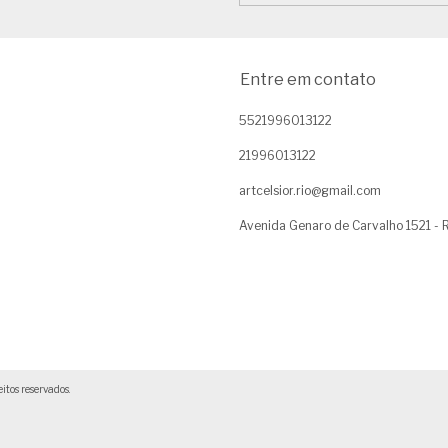
Entre em contato
5521996013122
21996013122
artcelsior.rio@gmail.com
Avenida Genaro de Carvalho 1521 
os reservados.