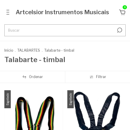
0
Artcelsior Instrumentos Musicais
Início
.
TALABARTES
.
Talabarte - timbal
Talabarte - timbal
Ordenar
Filtrar
Esgotado
Esgotado