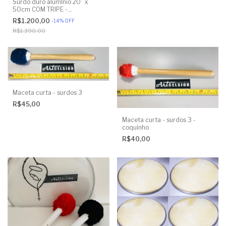
Surdo duro alumÍnio 20” x
50cm COM TRIPE -
ENVELOPADO EM PRETO - RG
R$1.200,00
-
14
%
OFF
INSTRUMENTOS
R$1.390,00
Maceta curta - surdos 3
R$45,00
Maceta curta - surdos 3 -
coquinho
R$40,00