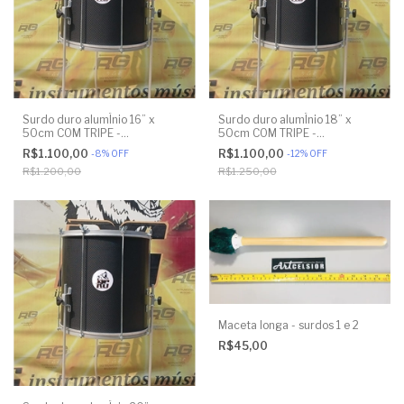
Surdo duro alumÍnio 16” x
Surdo duro alumÍnio 18” x
50cm COM TRIPE -
50cm COM TRIPE -
ENVELOPADO EM PRETO - RG
ENVELOPADO EM PRETO - RG
R$1.100,00
R$1.100,00
-
8
%
OFF
-
12
%
OFF
INSTRUMENTOS
INSTRUMENTOS
R$1.200,00
R$1.250,00
Maceta longa - surdos 1 e 2
R$45,00