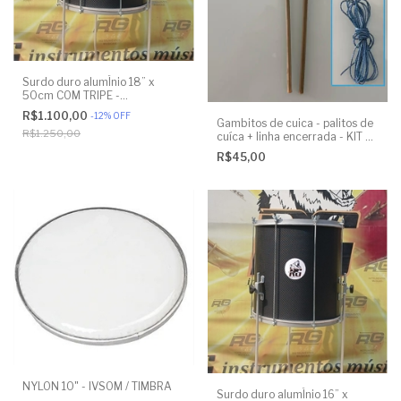
Surdo duro alumÍnio 18” x
50cm COM TRIPE -
ENVELOPADO EM PRETO - RG
R$1.100,00
-
12
%
OFF
INSTRUMENTOS
Gambitos de cuica - palitos de
R$1.250,00
cuíca + linha encerrada - KIT 2
UNIDADES
R$45,00
NYLON 10" - IVSOM / TIMBRA
Surdo duro alumÍnio 16” x