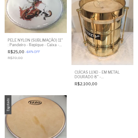
PELE NYLON (SUBLIMAÇÃO) 11"
: Pandeiro - Repique - Caixa -
Rebolo
R$25,00
-
64
%
OFF
R$70,00
CUÍCAS LUXO - EM METAL
DOURADO 8" -
ARTCELSIOR.COM
R$2.100,00
Esgotado