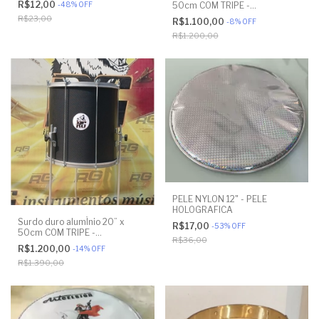
R$12,00
-
48
%
OFF
50cm COM TRIPE -
ENVELOPADO EM PRETO - RG
R$23,00
R$1.100,00
-
8
%
OFF
INSTRUMENTOS
R$1.200,00
PELE NYLON 12" - PELE
HOLOGRAFICA
Surdo duro alumÍnio 20” x
R$17,00
-
53
%
OFF
50cm COM TRIPE -
R$36,00
ENVELOPADO EM PRETO - RG
R$1.200,00
-
14
%
OFF
INSTRUMENTOS
R$1.390,00