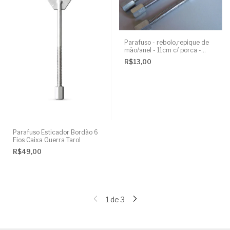
Parafuso - rebolo,repique de
mão/anel - 11cm c/ porca -
UNIDADE
R$13,00
Parafuso Esticador Bordão 6
Fios Caixa Guerra Tarol
R$49,00
1
de
3