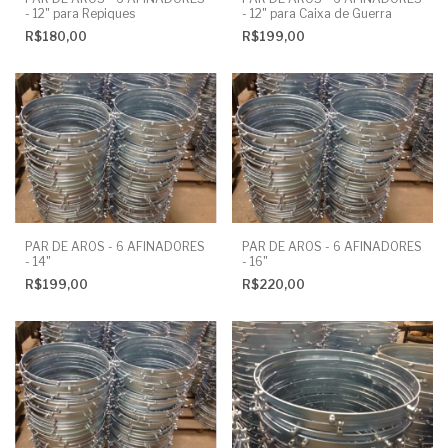
- 12" para Repiques
- 12" para Caixa de Guerra
R$180,00
R$199,00
PAR DE AROS - 6 AFINADORES
PAR DE AROS - 6 AFINADORES
- 14"
- 16"
R$199,00
R$220,00